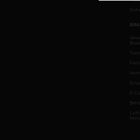
Sich
BRA
Gesu
Biow
Tran
Fert
Vert
Einz
E-C
Behö
Luft
Milit