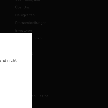
Über Uns
Neuigkeiten
Pressemitteilungen
Investoren
Veranstaltungen
KARRIERE
Land nicht
Karriere
Jobsuche
KONTAKT
Kontaktieren Sie Uns
Support