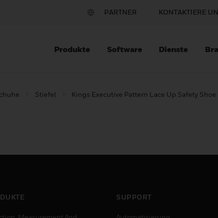
PARTNER
KONTAKTIERE U
Produkte
Software
Dienste
Br
schuhe
Stiefel
Kings Executive Pattern Lace Up Safety Shoe
DUKTE
SUPPORT
ction, Measurement And
Automatisierung