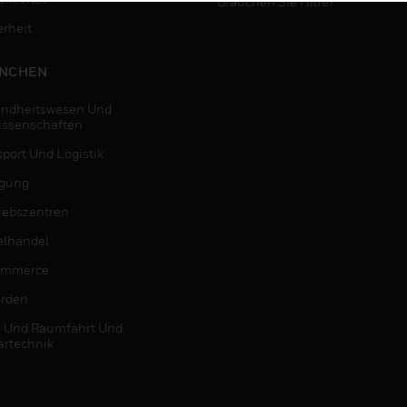
Brauchen Sie Hilfe?
erheit
NCHEN
ndheitswesen Und
issenschaften
sport Und Logistik
igung
riebszentren
elhandel
ommerce
rden
- Und Raumfahrt Und
ärtechnik