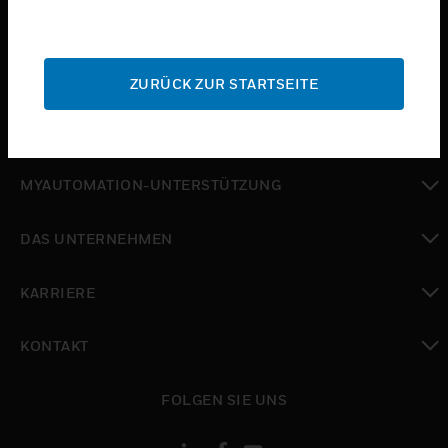
toggle view
BRANCHEN
toggle view
SUPPORT
ZURÜCK ZUR STARTSEITE
toggle view
WO SIE KAUFEN KÖNNEN
toggle view
MYAUTOMATION-UNTERSTÜTZUNG
toggle view
DAS UNTERNEHMEN
toggle view
KARRIERE
toggle view
KONTAKT
toggle view
FOLGEN SIE UNS