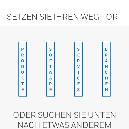
SETZEN SIE IHREN WEG FORT
P
S
S
B
R
O
E
R
O
F
R
A
D
T
V
N
U
W
I
C
K
A
C
H
T
R
E
E
E
E
S
N
ODER SUCHEN SIE UNTEN
NACH ETWAS ANDEREM