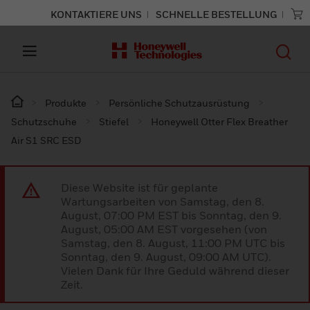
KONTAKTIERE UNS
SCHNELLE BESTELLUNG
Produkte
Persönliche Schutzausrüstung
Schutzschuhe
Stiefel
Honeywell Otter Flex Breather
Air S1 SRC ESD
Diese Website ist für geplante
Wartungsarbeiten von Samstag, den 8.
August, 07:00 PM EST bis Sonntag, den 9.
August, 05:00 AM EST vorgesehen (von
Samstag, den 8. August, 11:00 PM UTC bis
Sonntag, den 9. August, 09:00 AM UTC).
Vielen Dank für Ihre Geduld während dieser
Zeit.