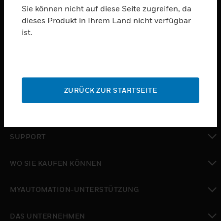
Sie können nicht auf diese Seite zugreifen, da
dieses Produkt in Ihrem Land nicht verfügbar
PRODUKTE
ist.
toggle view
SOFTWARE
toggle view
DIENSTE
ZURÜCK ZUR STARTSEITE
toggle view
BRANCHEN
toggle view
SUPPORT
toggle view
WO SIE KAUFEN KÖNNEN
toggle view
MYAUTOMATION-UNTERSTÜTZUNG
toggle view
DAS UNTERNEHMEN