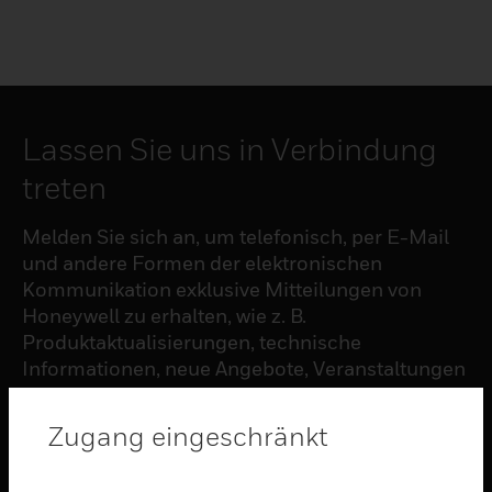
Lassen Sie uns in Verbindung
treten
Melden Sie sich an, um telefonisch, per E-Mail
und andere Formen der elektronischen
Kommunikation exklusive Mitteilungen von
Honeywell zu erhalten, wie z. B.
Produktaktualisierungen, technische
Informationen, neue Angebote, Veranstaltungen
und Neuigkeiten, Umfragen, Sonderangebote
und ähnliche Themen.
Zugang eingeschränkt
ABONNIEREN