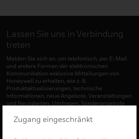
Lassen Sie uns in Verbindung
treten
Melden Sie sich an, um telefonisch, per E-Mail
und andere Formen der elektronischen
Kommunikation exklusive Mitteilungen von
Honeywell zu erhalten, wie z. B.
Produktaktualisierungen, technische
Informationen, neue Angebote, Veranstaltungen
und Neuigkeiten, Umfragen, Sonderangebote
und ähnliche Themen.
Zugang eingeschränkt
ABONNIEREN