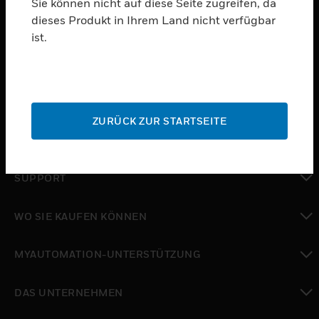
Sie können nicht auf diese Seite zugreifen, da
dieses Produkt in Ihrem Land nicht verfügbar
PRODUKTE
ist.
toggle view
SOFTWARE
toggle view
DIENSTE
ZURÜCK ZUR STARTSEITE
toggle view
BRANCHEN
toggle view
SUPPORT
toggle view
WO SIE KAUFEN KÖNNEN
toggle view
MYAUTOMATION-UNTERSTÜTZUNG
toggle view
DAS UNTERNEHMEN