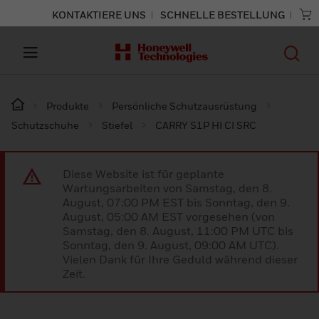
KONTAKTIERE UNS
SCHNELLE BESTELLUNG
Produkte
Persönliche Schutzausrüstung
Schutzschuhe
Stiefel
CARRY S1P HI CI SRC
Diese Website ist für geplante
Wartungsarbeiten von Samstag, den 8.
August, 07:00 PM EST bis Sonntag, den 9.
August, 05:00 AM EST vorgesehen (von
Samstag, den 8. August, 11:00 PM UTC bis
Sonntag, den 9. August, 09:00 AM UTC).
Vielen Dank für Ihre Geduld während dieser
Zeit.