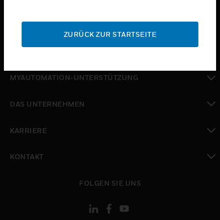
toggle view
SUPPORT
ZURÜCK ZUR STARTSEITE
toggle view
WO SIE KAUFEN KÖNNEN
toggle view
MYAUTOMATION-UNTERSTÜTZUNG
toggle view
DAS UNTERNEHMEN
toggle view
KARRIERE
toggle view
KONTAKT
toggle view
FOLGEN SIE UNS