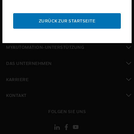
toggle view
SUPPORT
ZURÜCK ZUR STARTSEITE
toggle view
WO SIE KAUFEN KÖNNEN
toggle view
MYAUTOMATION-UNTERSTÜTZUNG
toggle view
DAS UNTERNEHMEN
toggle view
KARRIERE
toggle view
KONTAKT
toggle view
FOLGEN SIE UNS