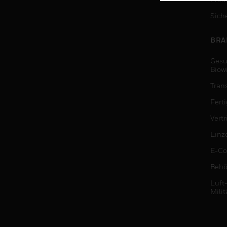
Sich
BRA
Gesu
Biow
Tran
Fert
Vert
Einz
E-C
Behö
Luft
Milit