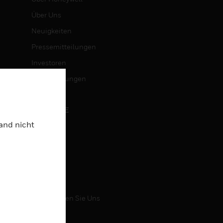
Über Uns
Neuigkeiten
Pressemitteilungen
Investoren
Veranstaltungen
KARRIERE
Land nicht
Karriere
Jobsuche
KONTAKT
Kontaktieren Sie Uns
Support