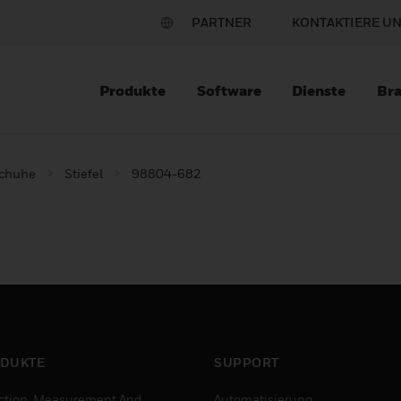
PARTNER
KONTAKTIERE U
Produkte
Software
Dienste
Br
schuhe
Stiefel
98804-682
DUKTE
SUPPORT
ction, Measurement And
Automatisierung