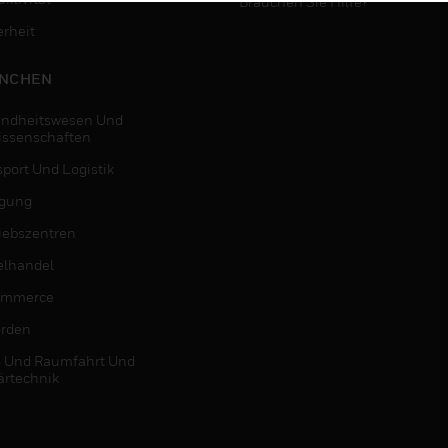
Brauchen Sie Hilfe?
erheit
NCHEN
ndheitswesen Und
issenschaften
sport Und Logistik
igung
riebszentren
elhandel
ommerce
rden
- Und Raumfahrt Und
ärtechnik