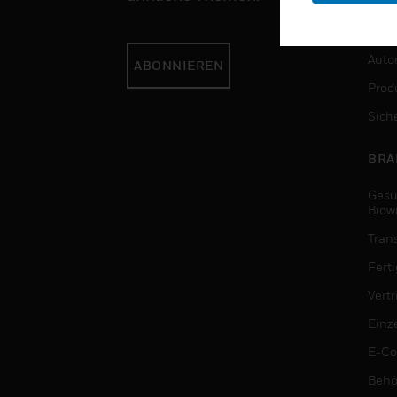
DIE
Auto
ABONNIEREN
Produ
Sich
BRA
Gesu
Biow
Tran
Fert
Vert
Einz
E-C
Behö