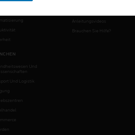
MYAUTOMATION-
NSTE
UNTERSTÜTZUNG
matisierung
Anleitungsvideos
ktivität
Brauchen Sie Hilfe?
erheit
NCHEN
ndheitswesen Und
issenschaften
sport Und Logistik
igung
riebszentren
elhandel
ommerce
rden