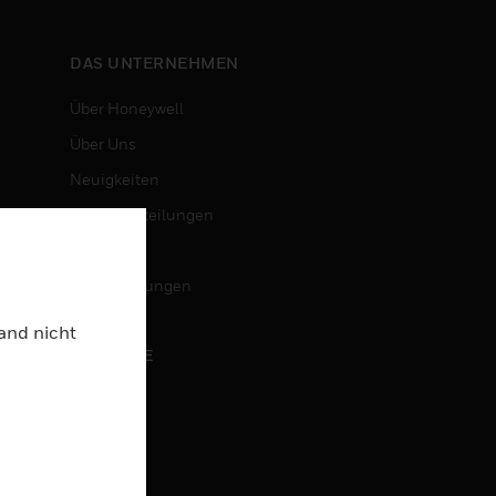
DAS UNTERNEHMEN
Über Honeywell
Über Uns
Neuigkeiten
Pressemitteilungen
Investoren
Veranstaltungen
Land nicht
KARRIERE
Karriere
Jobsuche