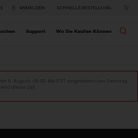
NS
ANMELDEN
SCHNELLE BESTELLUNG
anchen
Support
Wo Sie Kaufen Können
 den 9. August, 05:00 AM EST vorgesehen (von Samstag,
end dieser Zeit.