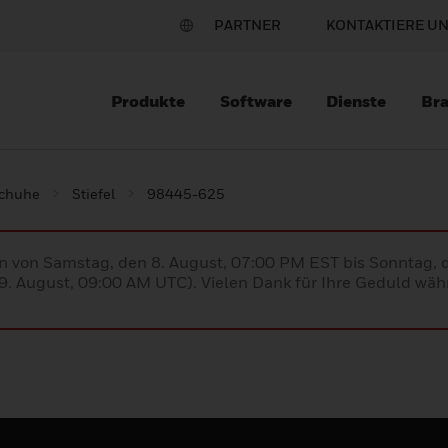
PARTNER
KONTAKTIERE U
Produkte
Software
Dienste
Br
schuhe
Stiefel
98445-625
en von Samstag, den 8. August, 07:00 PM EST bis Sonntag,
. August, 09:00 AM UTC). Vielen Dank für Ihre Geduld währ