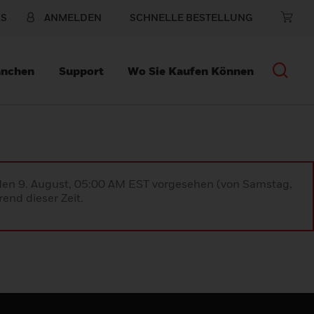
NS
ANMELDEN
SCHNELLE BESTELLUNG
anchen
Support
Wo Sie Kaufen Können
 den 9. August, 05:00 AM EST vorgesehen (von Samstag,
end dieser Zeit.