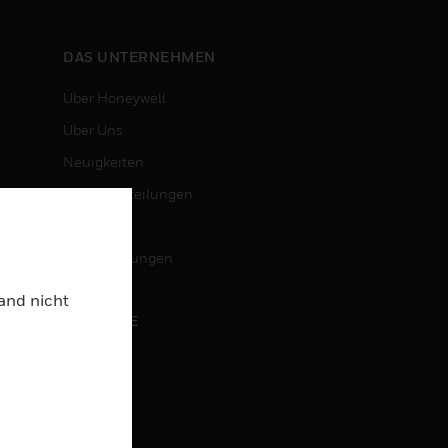
DAS UNTERNEHMEN
Über Honeywell
Über Uns
Neuigkeiten
Pressemitteilungen
Investoren
Veranstaltungen
Land nicht
KARRIERE
Karriere
Jobsuche