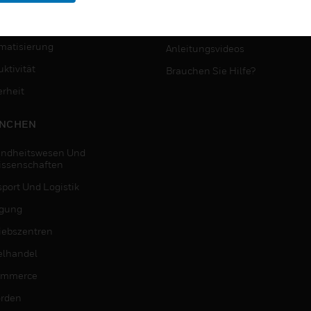
MYAUTOMATION-
NSTE
UNTERSTÜTZUNG
matisierung
Anleitungsvideos
ktivität
Brauchen Sie Hilfe?
erheit
NCHEN
ndheitswesen Und
issenschaften
sport Und Logistik
igung
riebszentren
elhandel
ommerce
rden