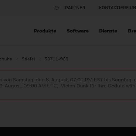
PARTNER
KONTAKTIERE U
Produkte
Software
Dienste
Br
schuhe
Stiefel
53711-966
en von Samstag, den 8. August, 07:00 PM EST bis Sonntag,
. August, 09:00 AM UTC). Vielen Dank für Ihre Geduld währ