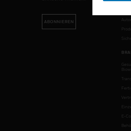
DIE
Auto
ABONNIEREN
Produ
Sich
BRA
Gesu
Biow
Tran
Fert
Vert
Einz
E-C
Behö