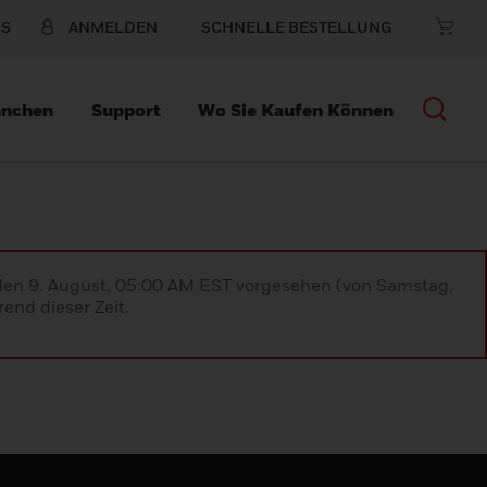
NS
ANMELDEN
SCHNELLE BESTELLUNG
anchen
Support
Wo Sie Kaufen Können
 den 9. August, 05:00 AM EST vorgesehen (von Samstag,
end dieser Zeit.