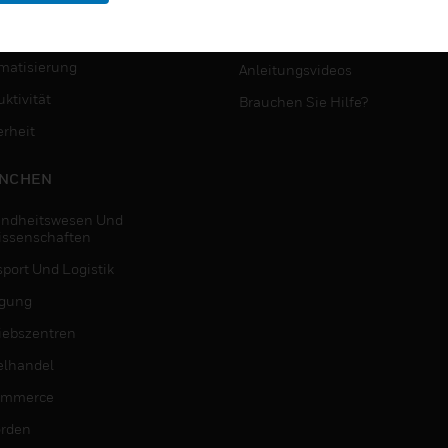
MYAUTOMATION-
NSTE
UNTERSTÜTZUNG
matisierung
Anleitungsvideos
ktivität
Brauchen Sie Hilfe?
erheit
NCHEN
ndheitswesen Und
issenschaften
sport Und Logistik
igung
riebszentren
elhandel
ommerce
rden