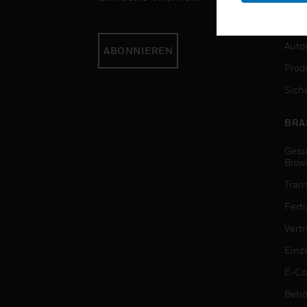
DIE
Auto
ABONNIEREN
Produ
Sich
BRA
Gesu
Biow
Tran
Fert
Vert
Einz
E-C
Behö