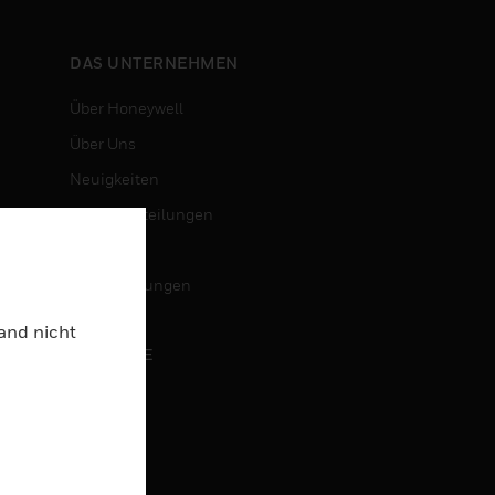
DAS UNTERNEHMEN
Über Honeywell
Über Uns
Neuigkeiten
Pressemitteilungen
Investoren
Veranstaltungen
Land nicht
KARRIERE
Karriere
Jobsuche