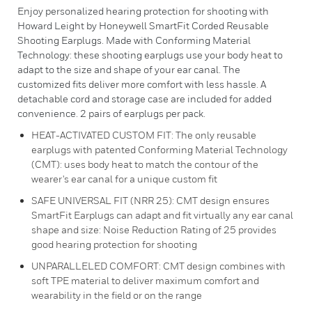
Enjoy personalized hearing protection for shooting with
Howard Leight by Honeywell SmartFit Corded Reusable
Shooting Earplugs. Made with Conforming Material
Technology: these shooting earplugs use your body heat to
adapt to the size and shape of your ear canal. The
customized fits deliver more comfort with less hassle. A
detachable cord and storage case are included for added
convenience. 2 pairs of earplugs per pack.
HEAT-ACTIVATED CUSTOM FIT: The only reusable
earplugs with patented Conforming Material Technology
(CMT): uses body heat to match the contour of the
wearer's ear canal for a unique custom fit
SAFE UNIVERSAL FIT (NRR 25): CMT design ensures
SmartFit Earplugs can adapt and fit virtually any ear canal
shape and size: Noise Reduction Rating of 25 provides
good hearing protection for shooting
UNPARALLELED COMFORT: CMT design combines with
soft TPE material to deliver maximum comfort and
wearability in the field or on the range