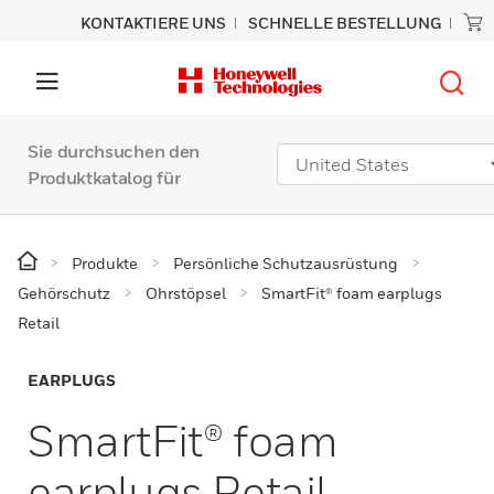
KONTAKTIERE UNS
SCHNELLE BESTELLUNG
Sie durchsuchen den
Produktkatalog für
Produkte
Persönliche Schutzausrüstung
Gehörschutz
Ohrstöpsel
SmartFit® foam earplugs
Retail
EARPLUGS
SmartFit® foam
earplugs Retail