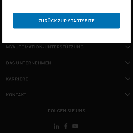
toggle view
SUPPORT
ZURÜCK ZUR STARTSEITE
toggle view
WO SIE KAUFEN KÖNNEN
toggle view
MYAUTOMATION-UNTERSTÜTZUNG
toggle view
DAS UNTERNEHMEN
toggle view
KARRIERE
toggle view
KONTAKT
toggle view
FOLGEN SIE UNS