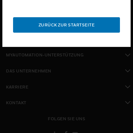
toggle view
BRANCHEN
toggle view
SUPPORT
ZURÜCK ZUR STARTSEITE
toggle view
WO SIE KAUFEN KÖNNEN
toggle view
MYAUTOMATION-UNTERSTÜTZUNG
toggle view
DAS UNTERNEHMEN
toggle view
KARRIERE
toggle view
KONTAKT
toggle view
FOLGEN SIE UNS