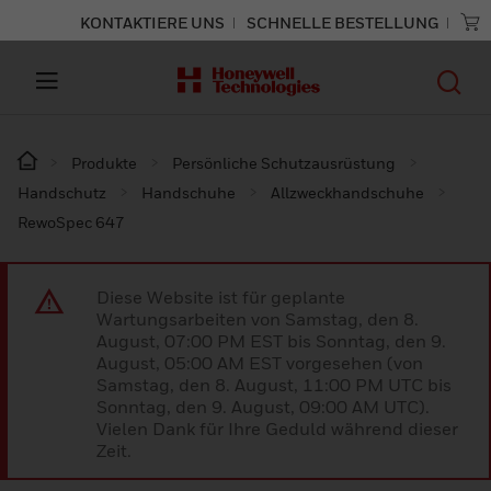
KONTAKTIERE UNS
SCHNELLE BESTELLUNG
Produkte
Persönliche Schutzausrüstung
Handschutz
Handschuhe
Allzweckhandschuhe
RewoSpec 647
Diese Website ist für geplante
Wartungsarbeiten von Samstag, den 8.
August, 07:00 PM EST bis Sonntag, den 9.
August, 05:00 AM EST vorgesehen (von
Samstag, den 8. August, 11:00 PM UTC bis
Sonntag, den 9. August, 09:00 AM UTC).
Vielen Dank für Ihre Geduld während dieser
Zeit.