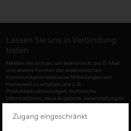
Lassen Sie uns in Verbindung
treten
Melden Sie sich an, um telefonisch, per E-Mail
und andere Formen der elektronischen
Kommunikation exklusive Mitteilungen von
Honeywell zu erhalten, wie z. B.
Produktaktualisierungen, technische
Informationen, neue Angebote, Veranstaltungen
und Neuigkeiten, Umfragen, Sonderangebote
und ähnliche Themen.
Zugang eingeschränkt
ABONNIEREN