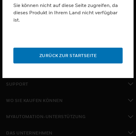
Sie können nicht auf diese Seite zugreifen, da
dieses Produkt in Ihrem Land nicht verfügbar
PRODUKTE
ist.
toggle view
SOFTWARE
toggle view
DIENSTE
ZURÜCK ZUR STARTSEITE
toggle view
BRANCHEN
toggle view
SUPPORT
toggle view
WO SIE KAUFEN KÖNNEN
toggle view
MYAUTOMATION-UNTERSTÜTZUNG
toggle view
DAS UNTERNEHMEN