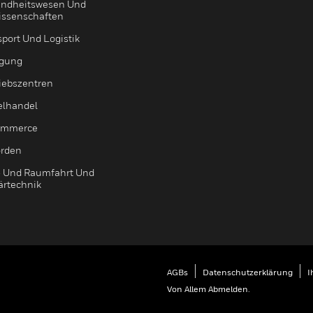
ndheitswesen Und
issenschaften
sport Und Logistik
igung
riebszentren
elhandel
ommerce
rden
- Und Raumfahrt Und
ärtechnik
AGBs
Datenschutzerklärung
I
Von Allem Abmelden.