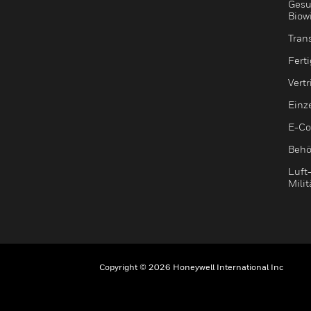
Gesu
Biow
Tran
Fert
Vert
Einz
E-C
Behö
Luft
Milit
Copyright © 2026 Honeywell International Inc