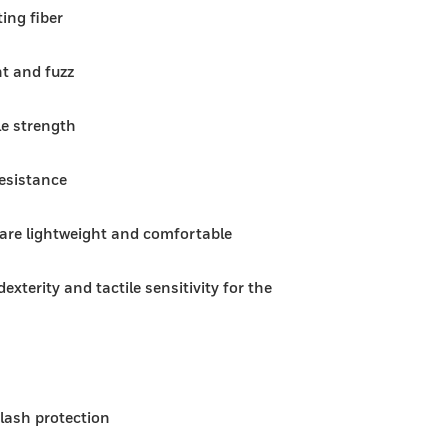
ting fiber
nt and fuzz
le strength
resistance
 are lightweight and comfortable
exterity and tactile sensitivity for the
slash protection