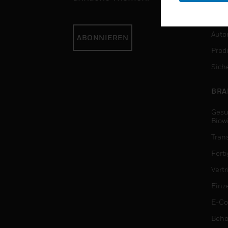
DIE
Auto
ABONNIEREN
Produ
Sich
BRA
Gesu
Biow
Tran
Fert
Vert
Einz
E-C
Behö