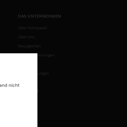
DAS UNTERNEHMEN
Über Honeywell
Über Uns
Neuigkeiten
Pressemitteilungen
Investoren
Veranstaltungen
Land nicht
KARRIERE
Karriere
Jobsuche