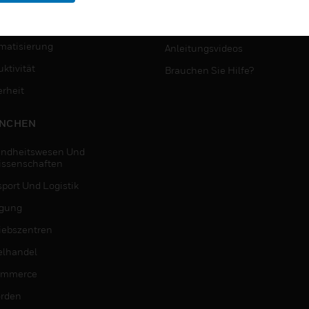
MYAUTOMATION-
NSTE
UNTERSTÜTZUNG
matisierung
Anleitungsvideos
ktivität
Brauchen Sie Hilfe?
erheit
NCHEN
ndheitswesen Und
issenschaften
sport Und Logistik
igung
riebszentren
elhandel
ommerce
rden