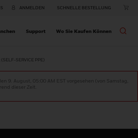
NS
ANMELDEN
SCHNELLE BESTELLUNG
anchen
Support
Wo Sie Kaufen Können
k (SELF-SERVICE PPE)
 den 9. August, 05:00 AM EST vorgesehen (von Samstag,
end dieser Zeit.