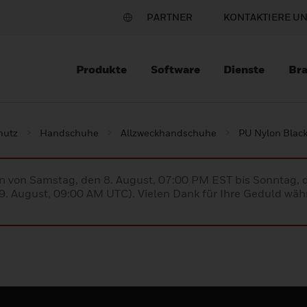
PARTNER
KONTAKTIERE U
Produkte
Software
Dienste
Br
hutz
Handschuhe
Allzweckhandschuhe
PU Nylon Blac
en von Samstag, den 8. August, 07:00 PM EST bis Sonntag,
. August, 09:00 AM UTC). Vielen Dank für Ihre Geduld währ