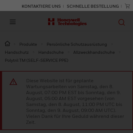
KONTAKTIERE UNS
SCHNELLE BESTELLUNG
Produkte
Persönliche Schutzausrüstung
Handschutz
Handschuhe
Allzweckhandschuhe
Polytril TM (SELF-SERVICE PPE)
Diese Website ist für geplante
Wartungsarbeiten von Samstag, den 8.
August, 07:00 PM EST bis Sonntag, den 9.
August, 05:00 AM EST vorgesehen (von
Samstag, den 8. August, 11:00 PM UTC bis
Sonntag, den 9. August, 09:00 AM UTC).
Vielen Dank für Ihre Geduld während dieser
Zeit.