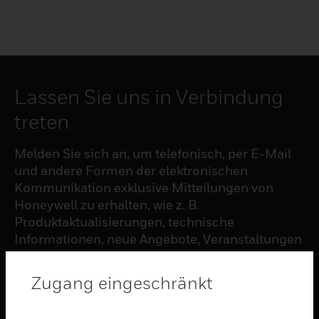
Lassen Sie uns in Verbindung
treten
Melden Sie sich an, um telefonisch, per E-Mail
und andere Formen der elektronischen
Kommunikation exklusive Mitteilungen von
Honeywell zu erhalten, wie z. B.
Produktaktualisierungen, technische
Informationen, neue Angebote, Veranstaltungen
und Neuigkeiten, Umfragen, Sonderangebote
und ähnliche Themen.
Zugang eingeschränkt
ABONNIEREN