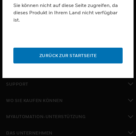
Sie können nicht auf diese Seite zugreifen, da
dieses Produkt in Ihrem Land nicht verfügbar
PRODUKTE
ist.
toggle view
SOFTWARE
toggle view
DIENSTE
ZURÜCK ZUR STARTSEITE
toggle view
BRANCHEN
toggle view
SUPPORT
toggle view
WO SIE KAUFEN KÖNNEN
toggle view
MYAUTOMATION-UNTERSTÜTZUNG
toggle view
DAS UNTERNEHMEN