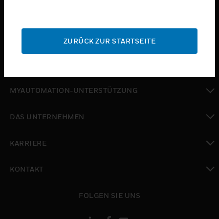
toggle view
BRANCHEN
toggle view
SUPPORT
ZURÜCK ZUR STARTSEITE
toggle view
WO SIE KAUFEN KÖNNEN
toggle view
MYAUTOMATION-UNTERSTÜTZUNG
toggle view
DAS UNTERNEHMEN
toggle view
KARRIERE
toggle view
KONTAKT
toggle view
FOLGEN SIE UNS