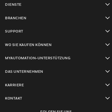
toggle view
DIENSTE
toggle view
BRANCHEN
toggle view
SUPPORT
toggle view
WO SIE KAUFEN KÖNNEN
toggle view
MYAUTOMATION-UNTERSTÜTZUNG
toggle view
DAS UNTERNEHMEN
toggle view
KARRIERE
toggle view
KONTAKT
toggle view
FOLGEN SIE UNS