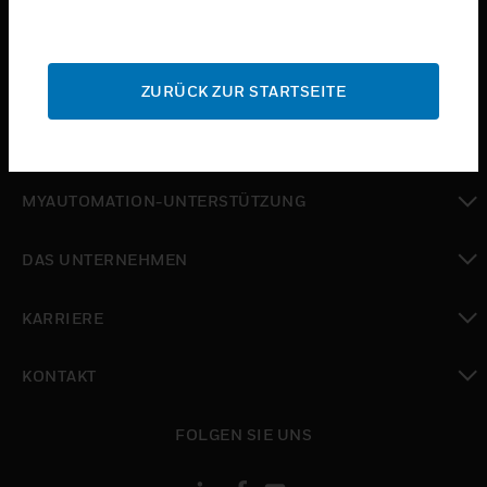
toggle view
BRANCHEN
toggle view
SUPPORT
ZURÜCK ZUR STARTSEITE
toggle view
WO SIE KAUFEN KÖNNEN
toggle view
MYAUTOMATION-UNTERSTÜTZUNG
toggle view
DAS UNTERNEHMEN
toggle view
KARRIERE
toggle view
KONTAKT
toggle view
FOLGEN SIE UNS