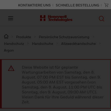
KONTAKTIERE UNS
SCHNELLE BESTELLUNG
Produkte
Persönliche Schutzausrüstung
Handschutz
Handschuhe
Allzweckhandschuhe
Argon
Diese Website ist für geplante
Wartungsarbeiten von Samstag, den 8.
August, 07:00 PM EST bis Sonntag, den 9.
August, 05:00 AM EST vorgesehen (von
Samstag, den 8. August, 11:00 PM UTC bis
Sonntag, den 9. August, 09:00 AM UTC).
Vielen Dank für Ihre Geduld während dieser
Zeit.