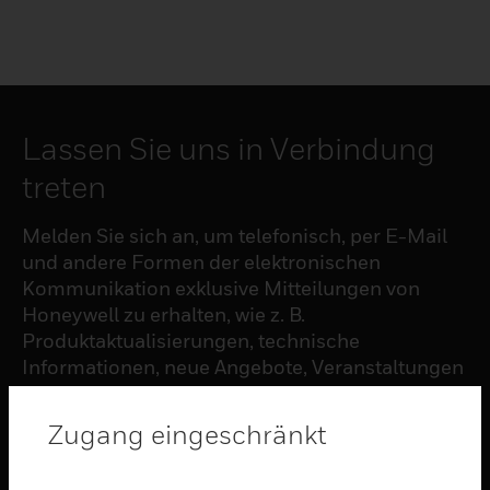
Lassen Sie uns in Verbindung
treten
Melden Sie sich an, um telefonisch, per E-Mail
und andere Formen der elektronischen
Kommunikation exklusive Mitteilungen von
Honeywell zu erhalten, wie z. B.
Produktaktualisierungen, technische
Informationen, neue Angebote, Veranstaltungen
und Neuigkeiten, Umfragen, Sonderangebote
und ähnliche Themen.
Zugang eingeschränkt
ABONNIEREN