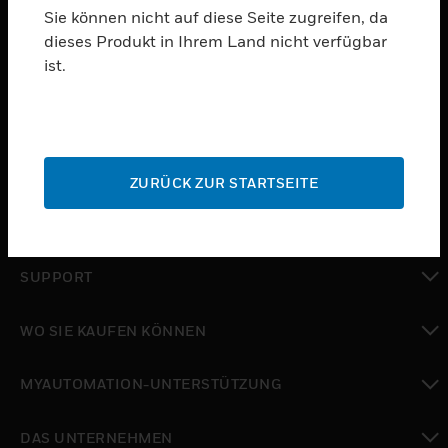
Sie können nicht auf diese Seite zugreifen, da
dieses Produkt in Ihrem Land nicht verfügbar
PRODUKTE
ist.
toggle view
SOFTWARE
toggle view
DIENSTE
ZURÜCK ZUR STARTSEITE
toggle view
BRANCHEN
toggle view
SUPPORT
toggle view
WO SIE KAUFEN KÖNNEN
toggle view
MYAUTOMATION-UNTERSTÜTZUNG
toggle view
DAS UNTERNEHMEN