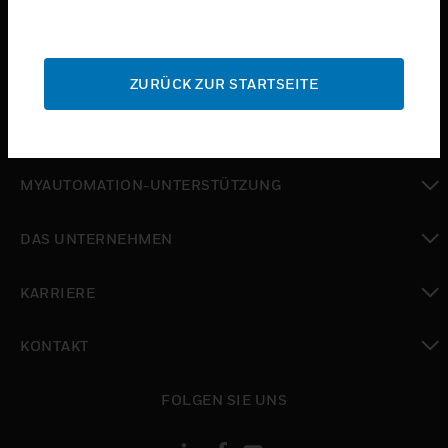
toggle view
BRANCHEN
toggle view
SUPPORT
ZURÜCK ZUR STARTSEITE
toggle view
WO SIE KAUFEN KÖNNEN
toggle view
MYAUTOMATION-UNTERSTÜTZUNG
toggle view
DAS UNTERNEHMEN
toggle view
KARRIERE
toggle view
KONTAKT
toggle view
FOLGEN SIE UNS