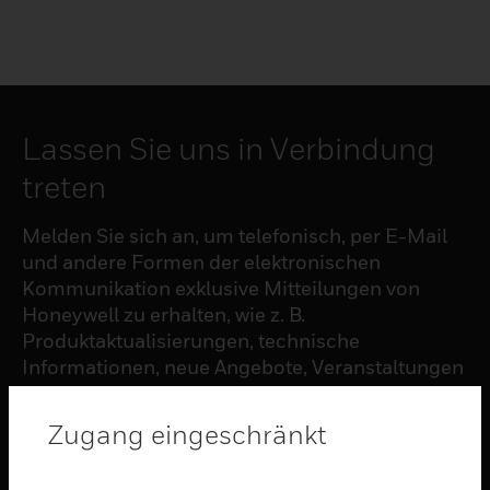
Lassen Sie uns in Verbindung
treten
Melden Sie sich an, um telefonisch, per E-Mail
und andere Formen der elektronischen
Kommunikation exklusive Mitteilungen von
Honeywell zu erhalten, wie z. B.
Produktaktualisierungen, technische
Informationen, neue Angebote, Veranstaltungen
und Neuigkeiten, Umfragen, Sonderangebote
und ähnliche Themen.
Zugang eingeschränkt
ABONNIEREN