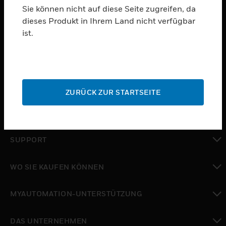
Sie können nicht auf diese Seite zugreifen, da
dieses Produkt in Ihrem Land nicht verfügbar
PRODUKTE
ist.
toggle view
SOFTWARE
toggle view
DIENSTE
ZURÜCK ZUR STARTSEITE
toggle view
BRANCHEN
toggle view
SUPPORT
toggle view
WO SIE KAUFEN KÖNNEN
toggle view
MYAUTOMATION-UNTERSTÜTZUNG
toggle view
DAS UNTERNEHMEN