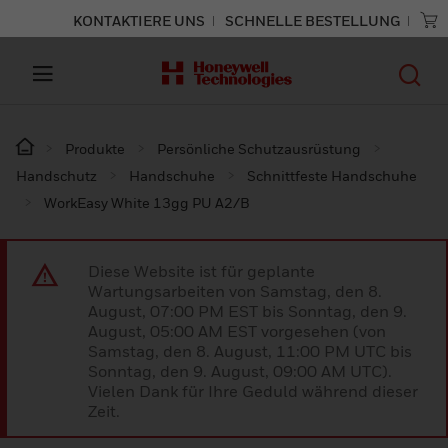
KONTAKTIERE UNS
SCHNELLE BESTELLUNG
Produkte
Persönliche Schutzausrüstung
Handschutz
Handschuhe
Schnittfeste Handschuhe
WorkEasy White 13gg PU A2/B
Diese Website ist für geplante
Wartungsarbeiten von Samstag, den 8.
August, 07:00 PM EST bis Sonntag, den 9.
August, 05:00 AM EST vorgesehen (von
Samstag, den 8. August, 11:00 PM UTC bis
Sonntag, den 9. August, 09:00 AM UTC).
Vielen Dank für Ihre Geduld während dieser
Zeit.