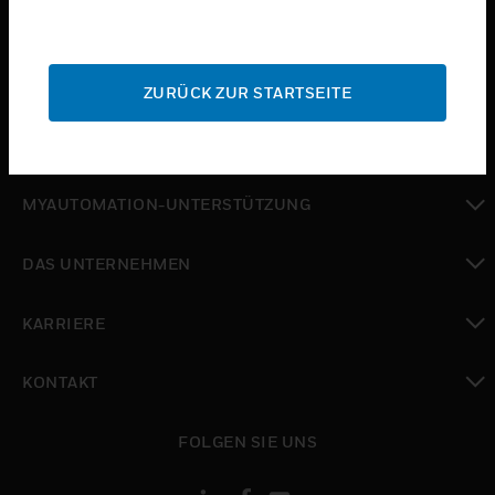
toggle view
BRANCHEN
toggle view
SUPPORT
ZURÜCK ZUR STARTSEITE
toggle view
WO SIE KAUFEN KÖNNEN
toggle view
MYAUTOMATION-UNTERSTÜTZUNG
toggle view
DAS UNTERNEHMEN
toggle view
KARRIERE
toggle view
KONTAKT
toggle view
FOLGEN SIE UNS