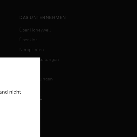
DAS UNTERNEHMEN
Über Honeywell
Über Uns
Neuigkeiten
Pressemitteilungen
Investoren
Veranstaltungen
Land nicht
KARRIERE
Karriere
Jobsuche