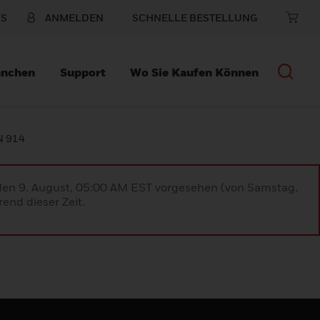
NS
ANMELDEN
SCHNELLE BESTELLUNG
anchen
Support
Wo Sie Kaufen Können
N 914
 den 9. August, 05:00 AM EST vorgesehen (von Samstag,
end dieser Zeit.