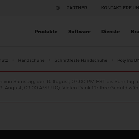
PARTNER
KONTAKTIERE U
Produkte
Software
Dienste
Br
hutz
Handschuhe
Schnittfeste Handschuhe
PolyTrix B
en von Samstag, den 8. August, 07:00 PM EST bis Sonntag,
. August, 09:00 AM UTC). Vielen Dank für Ihre Geduld währ