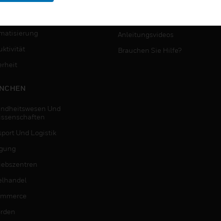
MYAUTOMATION-
NSTE
UNTERSTÜTZUNG
matisierung
Anleitungsvideos
ktivität
Brauchen Sie Hilfe?
erheit
NCHEN
ndheitswesen Und
issenschaften
sport Und Logistik
igung
riebszentren
elhandel
ommerce
rden