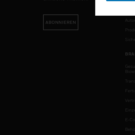
DIE
Auto
ABONNIEREN
Produ
Sich
BRA
Gesu
Biow
Tran
Fert
Vert
Einz
E-C
Behö