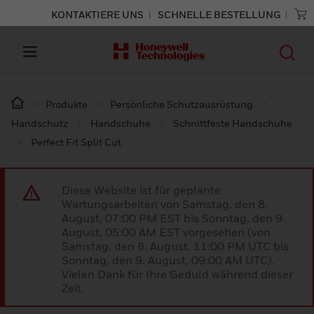
KONTAKTIERE UNS
SCHNELLE BESTELLUNG
Produkte
Persönliche Schutzausrüstung
Handschutz
Handschuhe
Schnittfeste Handschuhe
Perfect Fit Split Cut
Diese Website ist für geplante
Wartungsarbeiten von Samstag, den 8.
August, 07:00 PM EST bis Sonntag, den 9.
August, 05:00 AM EST vorgesehen (von
Samstag, den 8. August, 11:00 PM UTC bis
Sonntag, den 9. August, 09:00 AM UTC).
Vielen Dank für Ihre Geduld während dieser
Zeit.