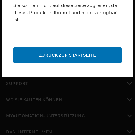
Sie können nicht auf diese Seite zugreifen, da
dieses Produkt in Ihrem Land nicht verfügbar
PRODUKTE
ist.
toggle view
SOFTWARE
toggle view
DIENSTE
ZURÜCK ZUR STARTSEITE
toggle view
BRANCHEN
toggle view
SUPPORT
toggle view
WO SIE KAUFEN KÖNNEN
toggle view
MYAUTOMATION-UNTERSTÜTZUNG
toggle view
DAS UNTERNEHMEN