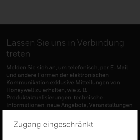
Lassen Sie uns in Verbindung
treten
Melden Sie sich an, um telefonisch, per E-Mail
und andere Formen der elektronischen
Kommunikation exklusive Mitteilungen von
Honeywell zu erhalten, wie z. B.
Produktaktualisierungen, technische
Informationen, neue Angebote, Veranstaltungen
und Neuigkeiten, Umfragen, Sonderangebote
und ähnliche Themen.
Zugang eingeschränkt
ABONNIEREN