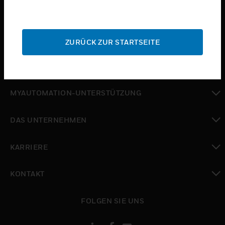
toggle view
BRANCHEN
toggle view
SUPPORT
ZURÜCK ZUR STARTSEITE
toggle view
WO SIE KAUFEN KÖNNEN
toggle view
MYAUTOMATION-UNTERSTÜTZUNG
toggle view
DAS UNTERNEHMEN
toggle view
KARRIERE
toggle view
KONTAKT
toggle view
FOLGEN SIE UNS