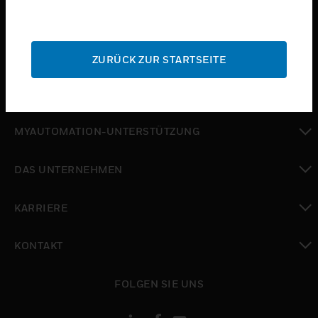
toggle view
BRANCHEN
toggle view
SUPPORT
ZURÜCK ZUR STARTSEITE
toggle view
WO SIE KAUFEN KÖNNEN
toggle view
MYAUTOMATION-UNTERSTÜTZUNG
toggle view
DAS UNTERNEHMEN
toggle view
KARRIERE
toggle view
KONTAKT
toggle view
FOLGEN SIE UNS