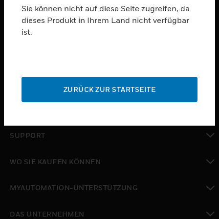
Sie können nicht auf diese Seite zugreifen, da
dieses Produkt in Ihrem Land nicht verfügbar
PRODUKTE
ist.
toggle view
SOFTWARE
toggle view
DIENSTE
ZURÜCK ZUR STARTSEITE
toggle view
BRANCHEN
toggle view
SUPPORT
toggle view
WO SIE KAUFEN KÖNNEN
toggle view
MYAUTOMATION-UNTERSTÜTZUNG
toggle view
DAS UNTERNEHMEN