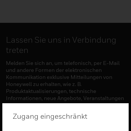
Lassen Sie uns in Verbindung
treten
Melden Sie sich an, um telefonisch, per E-Mail
und andere Formen der elektronischen
Kommunikation exklusive Mitteilungen von
Honeywell zu erhalten, wie z. B.
Produktaktualisierungen, technische
Informationen, neue Angebote, Veranstaltungen
und Neuigkeiten, Umfragen, Sonderangebote
und ähnliche Themen.
Zugang eingeschränkt
ABONNIEREN