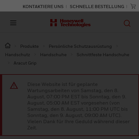
KONTAKTIERE UNS
SCHNELLE BESTELLUNG
Produkte
Persönliche Schutzausrüstung
Handschutz
Handschuhe
Schnittfeste Handschuhe
Aracut Grip
Diese Website ist für geplante
Wartungsarbeiten von Samstag, den 8.
August, 07:00 PM EST bis Sonntag, den 9.
August, 05:00 AM EST vorgesehen (von
Samstag, den 8. August, 11:00 PM UTC bis
Sonntag, den 9. August, 09:00 AM UTC).
Vielen Dank für Ihre Geduld während dieser
Zeit.