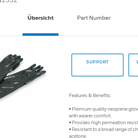
Übersicht
Part Number
SUPPORT
Features & Benefits:
• Premium quality neoprene glo
with wearer comfort.
• Provides high permeation resis
• Resistant to a broad range of ch
acetone.