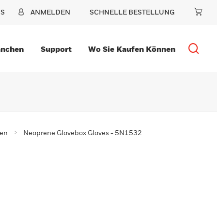
NS
ANMELDEN
SCHNELLE BESTELLUNG
anchen
Support
Wo Sie Kaufen Können
gen
Neoprene Glovebox Gloves - 5N1532