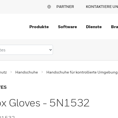
PARTNER
KONTAKTIERE U
Produkte
Software
Dienste
Br
hutz
Handschuhe
Handschuhe für kontrollierte Umgebun
VES
x Gloves - 5N1532
5N1532