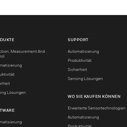
DUKTE
SUPPORT
ction, Measurement And
Automatisierung
rol
Produktivität
matisierung
Sicherheit
ktivität
Sensing Lösungen
erheit
ing Lösungen
WO SIE KAUFEN KÖNNEN
Erweiterte Sensortechnologien
TWARE
Automatisierung
matisierung
Produktivität