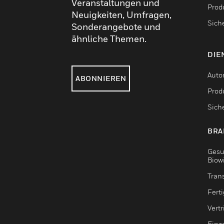
Veranstaltungen und
Produ
Neuigkeiten, Umfragen,
Sich
Sonderangebote und
ähnliche Themen.
DIE
Auto
ABONNIEREN
Produ
Sich
BRA
Gesu
Biow
Tran
Fert
Vert
Einz