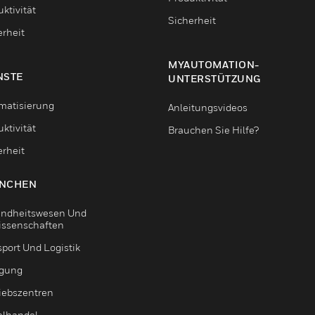
ktivität
Sicherheit
erheit
MYAUTOMATION-
NSTE
UNTERSTÜTZUNG
matisierung
Anleitungsvideos
ktivität
Brauchen Sie Hilfe?
erheit
NCHEN
ndheitswesen Und
issenschaften
sport Und Logistik
igung
riebszentren
elhandel