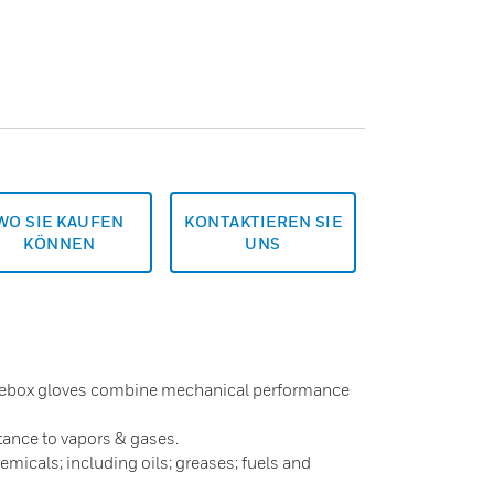
WO SIE KAUFEN
KONTAKTIEREN SIE
KÖNNEN
UNS
vebox gloves combine mechanical performance
tance to vapors & gases.
emicals; including oils; greases; fuels and