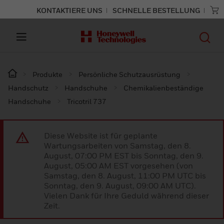
KONTAKTIERE UNS
SCHNELLE BESTELLUNG
Produkte
Persönliche Schutzausrüstung
Handschutz
Handschuhe
Chemikalienbeständige
Handschuhe
Tricotril 737
Diese Website ist für geplante
Wartungsarbeiten von Samstag, den 8.
August, 07:00 PM EST bis Sonntag, den 9.
August, 05:00 AM EST vorgesehen (von
Samstag, den 8. August, 11:00 PM UTC bis
Sonntag, den 9. August, 09:00 AM UTC).
Vielen Dank für Ihre Geduld während dieser
Zeit.