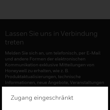
Lassen Sie uns in Verbindung
treten
Melden Sie sich an, um telefonisch, per E-Mail
und andere Formen der elektronischen
Kommunikation exklusive Mitteilungen von
Honeywell zu erhalten, wie z. B.
Produktaktualisierungen, technische
Informationen, neue Angebote, Veranstaltungen
und Neuigkeiten, Umfragen, Sonderangebote
und ähnliche Themen.
Zugang eingeschränkt
ABONNIEREN