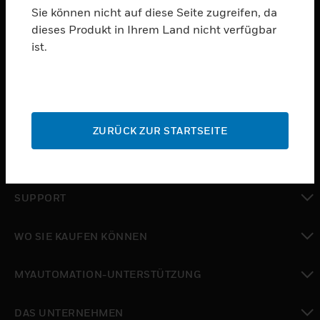
Sie können nicht auf diese Seite zugreifen, da
dieses Produkt in Ihrem Land nicht verfügbar
PRODUKTE
ist.
toggle view
SOFTWARE
toggle view
DIENSTE
ZURÜCK ZUR STARTSEITE
toggle view
BRANCHEN
toggle view
SUPPORT
toggle view
WO SIE KAUFEN KÖNNEN
toggle view
MYAUTOMATION-UNTERSTÜTZUNG
toggle view
DAS UNTERNEHMEN