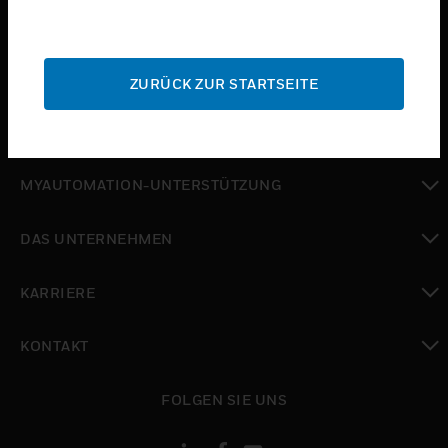
toggle view
BRANCHEN
toggle view
SUPPORT
ZURÜCK ZUR STARTSEITE
toggle view
WO SIE KAUFEN KÖNNEN
toggle view
MYAUTOMATION-UNTERSTÜTZUNG
toggle view
DAS UNTERNEHMEN
toggle view
KARRIERE
toggle view
KONTAKT
toggle view
FOLGEN SIE UNS