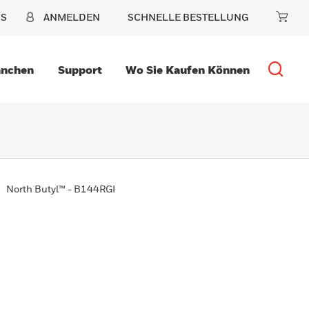
NS
ANMELDEN
SCHNELLE BESTELLUNG
anchen
Support
Wo Sie Kaufen Können
North Butyl™ - B144RGI