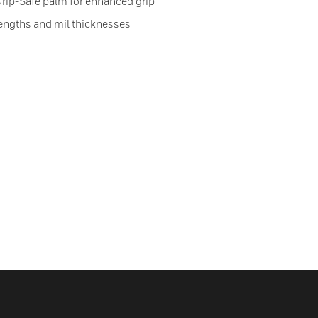
 Grip-Safe palm for enhanced grip
, lengths and mil thicknesses