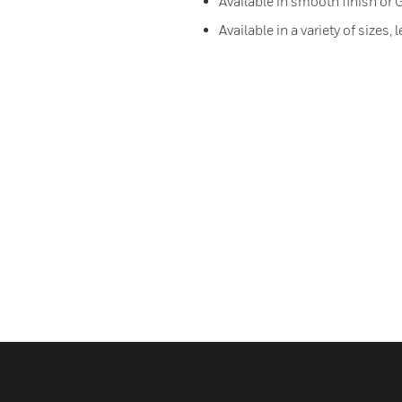
Available in smooth finish or
Available in a variety of sizes