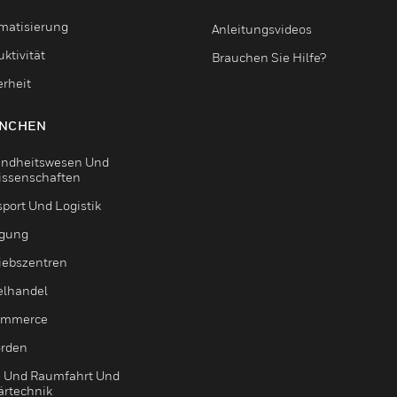
matisierung
Anleitungsvideos
ktivität
Brauchen Sie Hilfe?
erheit
NCHEN
ndheitswesen Und
issenschaften
sport Und Logistik
igung
riebszentren
elhandel
ommerce
rden
- Und Raumfahrt Und
ärtechnik