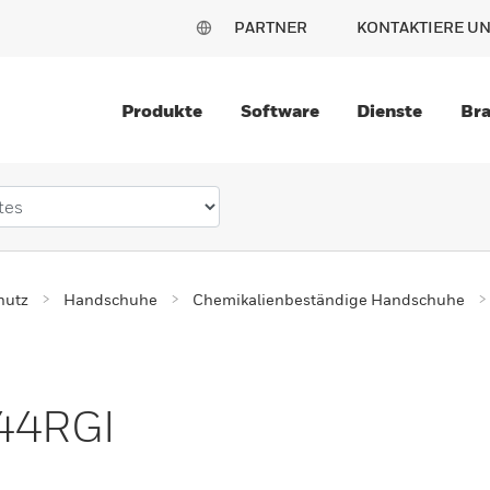
PARTNER
KONTAKTIERE U
Produkte
Software
Dienste
Br
hutz
Handschuhe
Chemikalienbeständige Handschuhe
144RGI