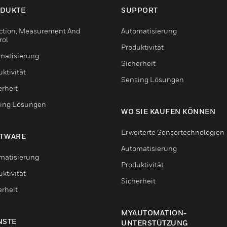
DUKTE
SUPPORT
ction, Measurement And
Automatisierung
rol
Produktivität
matisierung
Sicherheit
ktivität
Sensing Lösungen
erheit
ing Lösungen
WO SIE KAUFEN KÖNNEN
Erweiterte Sensortechnologien
TWARE
Automatisierung
matisierung
Produktivität
ktivität
Sicherheit
erheit
MYAUTOMATION-
NSTE
UNTERSTÜTZUNG