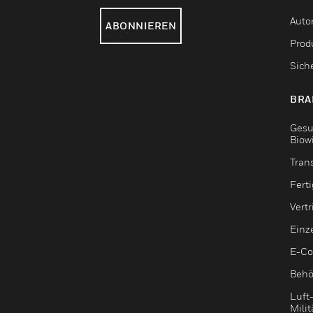
Auto
ABONNIEREN
Produ
Sich
BRA
Gesu
Biow
Tran
Fert
Vert
Einz
E-C
Behö
Luft
Milit