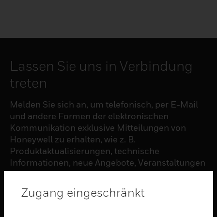
Lassen Sie uns in Verbindung
treten
Melden Sie sich an, um telefonisch, per E-Mail
und andere Formen der elektronischen
Kommunikation exklusive Mitteilungen von
Honeywell zu erhalten, wie z. B.
Produktaktualisierungen, technische
Informationen, neue Angebote, Veranstaltungen
und Neuigkeiten, Umfragen, Sonderangebote
und ähnliche Themen.
Zugang eingeschränkt
ABONNIEREN