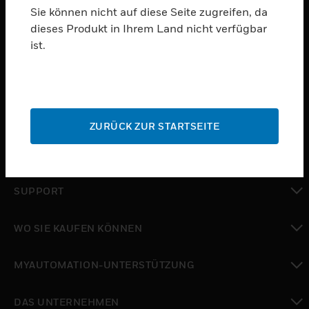
Sie können nicht auf diese Seite zugreifen, da
dieses Produkt in Ihrem Land nicht verfügbar
PRODUKTE
ist.
toggle view
SOFTWARE
toggle view
DIENSTE
ZURÜCK ZUR STARTSEITE
toggle view
BRANCHEN
toggle view
SUPPORT
toggle view
WO SIE KAUFEN KÖNNEN
toggle view
MYAUTOMATION-UNTERSTÜTZUNG
toggle view
DAS UNTERNEHMEN