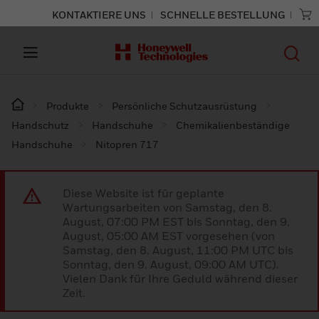
KONTAKTIERE UNS
SCHNELLE BESTELLUNG
Produkte
Persönliche Schutzausrüstung
Handschutz
Handschuhe
Chemikalienbeständige
Handschuhe
Nitopren 717
Diese Website ist für geplante
Wartungsarbeiten von Samstag, den 8.
August, 07:00 PM EST bis Sonntag, den 9.
August, 05:00 AM EST vorgesehen (von
Samstag, den 8. August, 11:00 PM UTC bis
Sonntag, den 9. August, 09:00 AM UTC).
Vielen Dank für Ihre Geduld während dieser
Zeit.