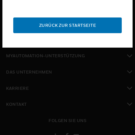
toggle view
BRANCHEN
toggle view
SUPPORT
ZURÜCK ZUR STARTSEITE
toggle view
WO SIE KAUFEN KÖNNEN
toggle view
MYAUTOMATION-UNTERSTÜTZUNG
toggle view
DAS UNTERNEHMEN
toggle view
KARRIERE
toggle view
KONTAKT
toggle view
FOLGEN SIE UNS