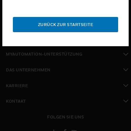
toggle view
BRANCHEN
toggle view
SUPPORT
ZURÜCK ZUR STARTSEITE
toggle view
WO SIE KAUFEN KÖNNEN
toggle view
MYAUTOMATION-UNTERSTÜTZUNG
toggle view
DAS UNTERNEHMEN
toggle view
KARRIERE
toggle view
KONTAKT
toggle view
FOLGEN SIE UNS