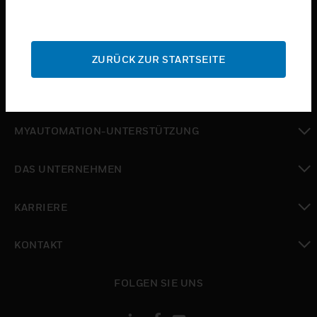
toggle view
BRANCHEN
toggle view
SUPPORT
ZURÜCK ZUR STARTSEITE
toggle view
WO SIE KAUFEN KÖNNEN
toggle view
MYAUTOMATION-UNTERSTÜTZUNG
toggle view
DAS UNTERNEHMEN
toggle view
KARRIERE
toggle view
KONTAKT
toggle view
FOLGEN SIE UNS