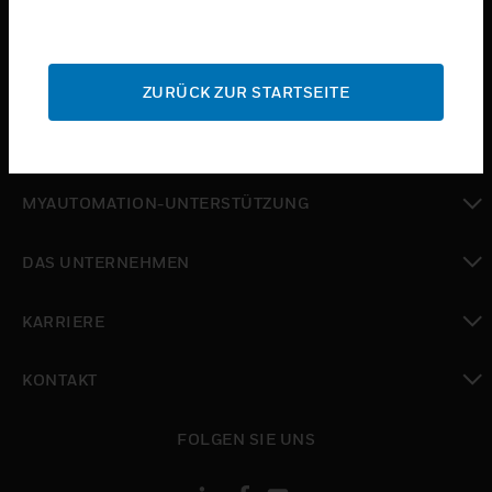
toggle view
BRANCHEN
toggle view
SUPPORT
ZURÜCK ZUR STARTSEITE
toggle view
WO SIE KAUFEN KÖNNEN
toggle view
MYAUTOMATION-UNTERSTÜTZUNG
toggle view
DAS UNTERNEHMEN
toggle view
KARRIERE
toggle view
KONTAKT
toggle view
FOLGEN SIE UNS