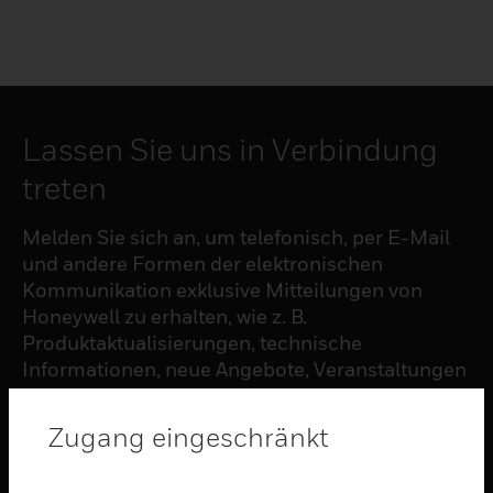
Lassen Sie uns in Verbindung
treten
Melden Sie sich an, um telefonisch, per E-Mail
und andere Formen der elektronischen
Kommunikation exklusive Mitteilungen von
Honeywell zu erhalten, wie z. B.
Produktaktualisierungen, technische
Informationen, neue Angebote, Veranstaltungen
und Neuigkeiten, Umfragen, Sonderangebote
und ähnliche Themen.
Zugang eingeschränkt
ABONNIEREN