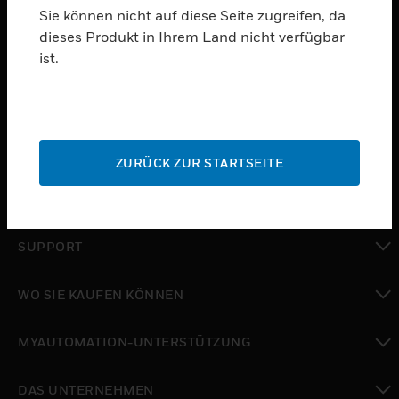
Sie können nicht auf diese Seite zugreifen, da
dieses Produkt in Ihrem Land nicht verfügbar
PRODUKTE
ist.
toggle view
SOFTWARE
toggle view
DIENSTE
ZURÜCK ZUR STARTSEITE
toggle view
BRANCHEN
toggle view
SUPPORT
toggle view
WO SIE KAUFEN KÖNNEN
toggle view
MYAUTOMATION-UNTERSTÜTZUNG
toggle view
DAS UNTERNEHMEN