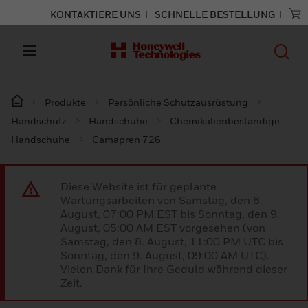
KONTAKTIERE UNS
SCHNELLE BESTELLUNG
Produkte
Persönliche Schutzausrüstung
Handschutz
Handschuhe
Chemikalienbeständige
Handschuhe
Camapren 726
Diese Website ist für geplante
Wartungsarbeiten von Samstag, den 8.
August, 07:00 PM EST bis Sonntag, den 9.
August, 05:00 AM EST vorgesehen (von
Samstag, den 8. August, 11:00 PM UTC bis
Sonntag, den 9. August, 09:00 AM UTC).
Vielen Dank für Ihre Geduld während dieser
Zeit.