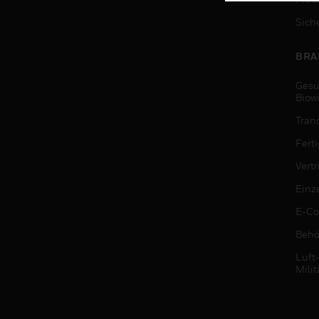
Sich
BRA
Gesu
Biow
Tran
Fert
Vert
Einz
E-C
Behö
Luft
Milit