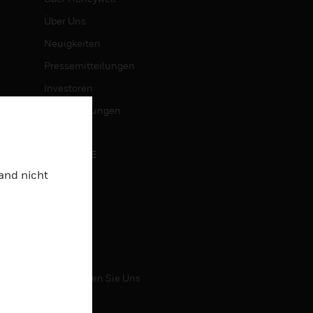
Über Uns
Neuigkeiten
Pressemitteilungen
Investoren
Veranstaltungen
KARRIERE
Land nicht
Karriere
Jobsuche
KONTAKT
Kontaktieren Sie Uns
Support