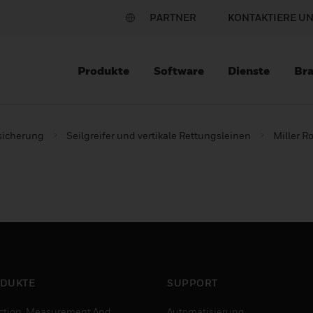
PARTNER
KONTAKTIERE U
Produkte
Software
Dienste
Br
sicherung
Seilgreifer und vertikale Rettungsleinen
Miller R
DUKTE
SUPPORT
ction, Measurement And
Automatisierung