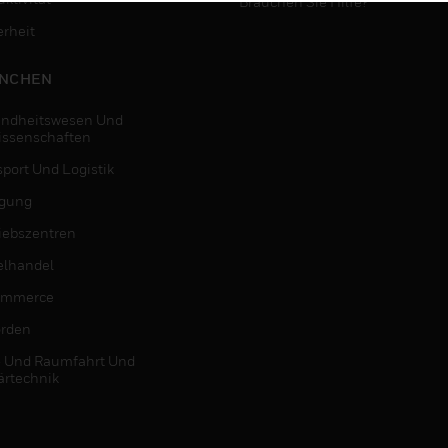
Brauchen Sie Hilfe?
erheit
NCHEN
ndheitswesen Und
issenschaften
sport Und Logistik
igung
riebszentren
elhandel
ommerce
rden
- Und Raumfahrt Und
ärtechnik