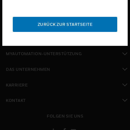
toggle view
BRANCHEN
toggle view
SUPPORT
ZURÜCK ZUR STARTSEITE
toggle view
WO SIE KAUFEN KÖNNEN
toggle view
MYAUTOMATION-UNTERSTÜTZUNG
toggle view
DAS UNTERNEHMEN
toggle view
KARRIERE
toggle view
KONTAKT
toggle view
FOLGEN SIE UNS