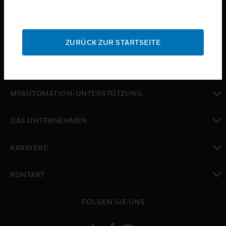
toggle view
BRANCHEN
toggle view
SUPPORT
ZURÜCK ZUR STARTSEITE
toggle view
WO SIE KAUFEN KÖNNEN
toggle view
MYAUTOMATION-UNTERSTÜTZUNG
toggle view
DAS UNTERNEHMEN
toggle view
KARRIERE
toggle view
KONTAKT
toggle view
FOLGEN SIE UNS