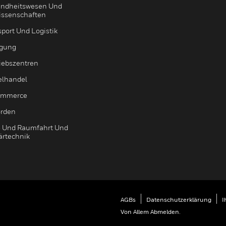
ndheitswesen Und
issenschaften
sport Und Logistik
igung
riebszentren
elhandel
ommerce
rden
- Und Raumfahrt Und
ärtechnik
AGBs
Datenschutzerklärung
I
Von Allem Abmelden.