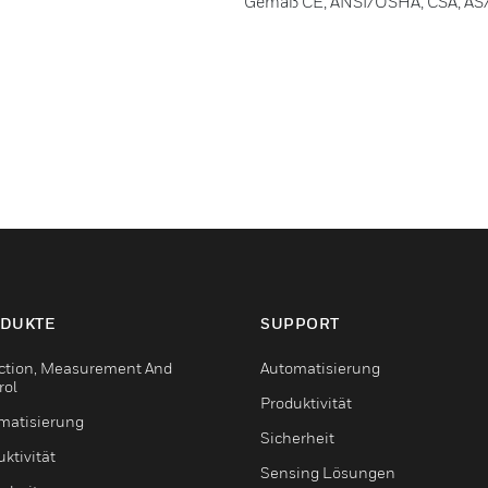
Gemäß CE, ANSI/OSHA, CSA, A
DUKTE
SUPPORT
ction, Measurement And
Automatisierung
rol
Produktivität
matisierung
Sicherheit
ktivität
Sensing Lösungen