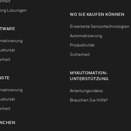
erheit
ing Lösungen
WO SIE KAUFEN KÖNNEN
Erweiterte Sensortechnologien
TWARE
Automatisierung
matisierung
Produktivität
ktivität
Sicherheit
erheit
MYAUTOMATION-
NSTE
UNTERSTÜTZUNG
matisierung
Anleitungsvideos
ktivität
Brauchen Sie Hilfe?
erheit
NCHEN