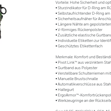
Vorteile: Hohe Sicherheit und op
• Sturzindikator für D-Ring am R
• Selbstaufrichtender D-Ring a
• Sicherheitsaufnäher für Ansch
• Längere Nähte am gepolsterten
• V-förmiges Rückenpolster
• Zusätzliche elastische Gurtban
• Individuelle Etiketten zur Ident
• Geschütztes Etikettenfach
Merkmale: Komfort und Beständi
• Pivot Link™ aus verzinktem Sta
• Gurtband aus Polyester
• Verstellbare Schulterriemen mi
• Manuelle Brustschnalle
• Automatikverschlüsse aus Stah
• Haltegurt
• ErgoArmor™-Komfortrückenpol
• Werkzeugringe an der Rückseit