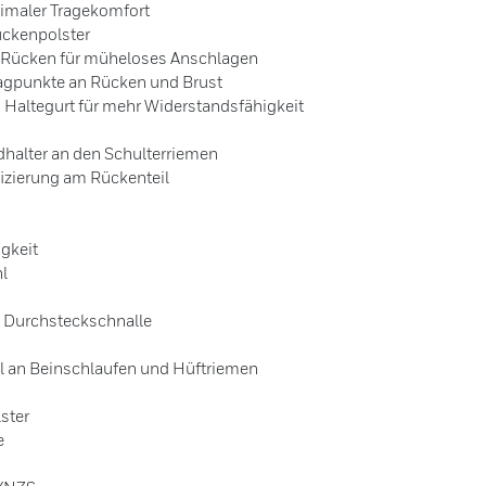
timaler Tragekomfort
ückenpolster
m Rücken für müheloses Anschlagen
lagpunkte an Rücken und Brust
 Haltegurt für mehr Widerstandsfähigkeit
dhalter an den Schulterriemen
ifizierung am Rückenteil
gkeit
hl
t Durchsteckschnalle
l an Beinschlaufen und Hüftriemen
ster
e