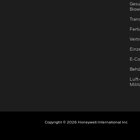
Gesu
Biow
Tran
Fert
Vert
Einz
E-C
Behö
Luft
Milit
Copyright © 2026 Honeywell International Inc