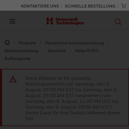
KONTAKTIERE UNS
SCHNELLE BESTELLUNG
Produkte
Persönliche Schutzausrüstung
Absturzsicherung
Geschirre
Miller R'TST-
Auffanggurte
Diese Website ist für geplante
Wartungsarbeiten von Samstag, den 8.
August, 07:00 PM EST bis Sonntag, den 9.
August, 05:00 AM EST vorgesehen (von
Samstag, den 8. August, 11:00 PM UTC bis
Sonntag, den 9. August, 09:00 AM UTC).
Vielen Dank für Ihre Geduld während dieser
Zeit.