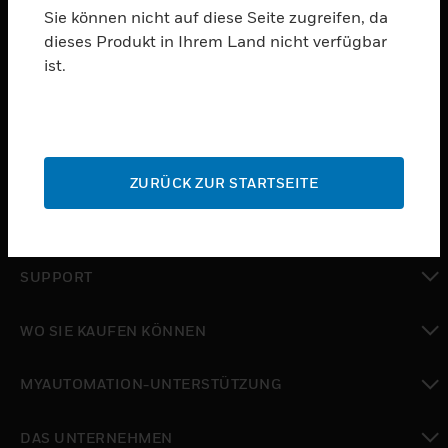
Sie können nicht auf diese Seite zugreifen, da
dieses Produkt in Ihrem Land nicht verfügbar
PRODUKTE
ist.
toggle view
SOFTWARE
toggle view
DIENSTE
ZURÜCK ZUR STARTSEITE
toggle view
BRANCHEN
toggle view
SUPPORT
toggle view
WO SIE KAUFEN KÖNNEN
toggle view
MYAUTOMATION-UNTERSTÜTZUNG
toggle view
DAS UNTERNEHMEN