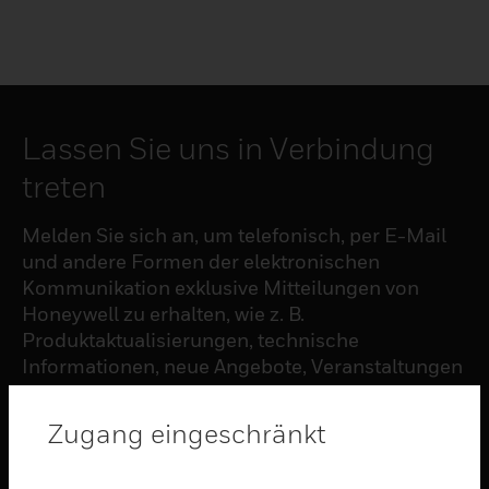
Lassen Sie uns in Verbindung
treten
Melden Sie sich an, um telefonisch, per E-Mail
und andere Formen der elektronischen
Kommunikation exklusive Mitteilungen von
Honeywell zu erhalten, wie z. B.
Produktaktualisierungen, technische
Informationen, neue Angebote, Veranstaltungen
und Neuigkeiten, Umfragen, Sonderangebote
und ähnliche Themen.
Zugang eingeschränkt
ABONNIEREN