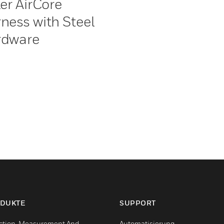
ler AirCore
ness with Steel
rdware
DUKTE
SUPPORT
ction, Measurement And
Automatisierung