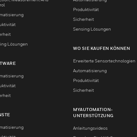
rol
Produktivität
matisierung
Sicherheit
ktivität
Sensing Lösungen
erheit
ing Lösungen
WO SIE KAUFEN KÖNNEN
Erweiterte Sensortechnologien
TWARE
Automatisierung
matisierung
Produktivität
ktivität
Sicherheit
erheit
MYAUTOMATION-
NSTE
UNTERSTÜTZUNG
matisierung
Anleitungsvideos
ktivität