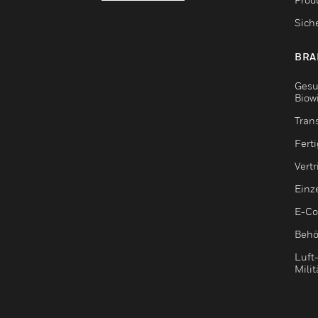
Sich
BRA
Gesu
Biow
Tran
Fert
Vert
Einz
E-C
Behö
Luft
Milit