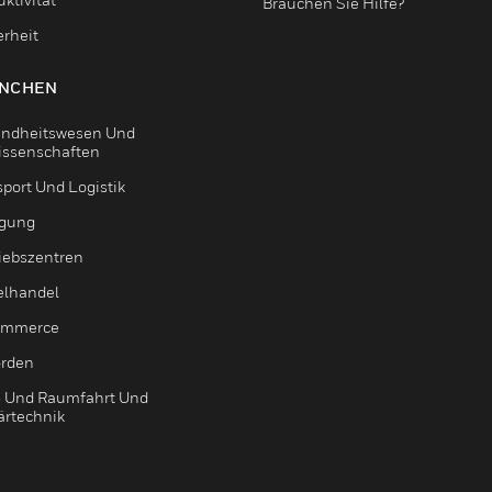
Brauchen Sie Hilfe?
erheit
NCHEN
ndheitswesen Und
issenschaften
sport Und Logistik
igung
riebszentren
elhandel
ommerce
rden
- Und Raumfahrt Und
ärtechnik