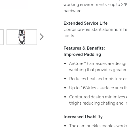
working environments - up to 24
hardware.
Extended Service Life
Corrosion-resistant aluminum ha
next
costs.
Features & Benefits:
Improved Padding
AirCore™ harnesses are design
webbing that provides greater 
Reduces heat and moisture en
Up to 16% less surface area t
Contoured design minimizes c
thighs reducing chafing and ir
Increased Usability
The cam buckle enables worke