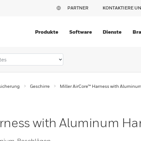
PARTNER
KONTAKTIERE U
Produkte
Software
Dienste
Br
sicherung
Geschirre
Miller AirCore™ Harness with Aluminu
arness with Aluminum Ha
minium-Beschlägen