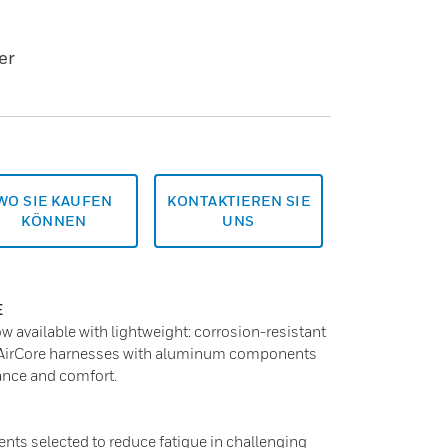
er
WO SIE KAUFEN
KONTAKTIEREN SIE
KÖNNEN
UNS
E
w available with lightweight: corrosion-resistant
f AirCore harnesses with aluminum components
ance and comfort.
s selected to reduce fatigue in challenging