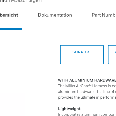
bersicht
Dokumentation
Part Numb
SUPPORT
WITH ALUMINIUM HARDWAR
The Miller AirCore™ Harness is no
aluminum hardware. This line o
provides the ultimate in perform
Lightweight
Incorporates aluminum component