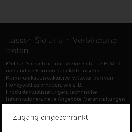
Lassen Sie uns in Verbindung
treten
Melden Sie sich an, um telefonisch, per E-Mail
und andere Formen der elektronischen
Kommunikation exklusive Mitteilungen von
Honeywell zu erhalten, wie z. B.
Produktaktualisierungen, technische
Informationen, neue Angebote, Veranstaltungen
und Neuigkeiten, Umfragen, Sonderangebote
und ähnliche Themen.
Zugang eingeschränkt
ABONNIEREN