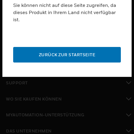
Sie können nicht auf diese Seite zugreifen, da
dieses Produkt in Ihrem Land nicht verfügbar
PRODUKTE
ist.
toggle view
SOFTWARE
toggle view
DIENSTE
ZURÜCK ZUR STARTSEITE
toggle view
BRANCHEN
toggle view
SUPPORT
toggle view
WO SIE KAUFEN KÖNNEN
toggle view
MYAUTOMATION-UNTERSTÜTZUNG
toggle view
DAS UNTERNEHMEN