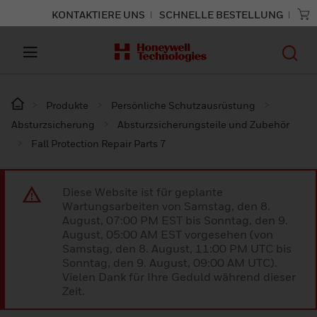
KONTAKTIERE UNS
SCHNELLE BESTELLUNG
Produkte
Persönliche Schutzausrüstung
Absturzsicherung
Absturzsicherungsteile und Zubehör
Fall Protection Repair Parts 7
Diese Website ist für geplante
Wartungsarbeiten von Samstag, den 8.
August, 07:00 PM EST bis Sonntag, den 9.
August, 05:00 AM EST vorgesehen (von
Samstag, den 8. August, 11:00 PM UTC bis
Sonntag, den 9. August, 09:00 AM UTC).
Vielen Dank für Ihre Geduld während dieser
Zeit.