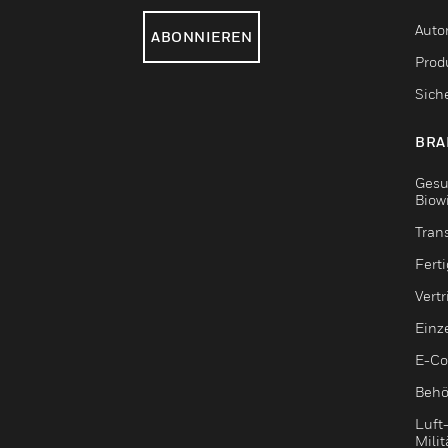
Auto
ABONNIEREN
Produ
Sich
BRA
Gesu
Biow
Tran
Fert
Vert
Einz
E-C
Behö
Luft
Milit