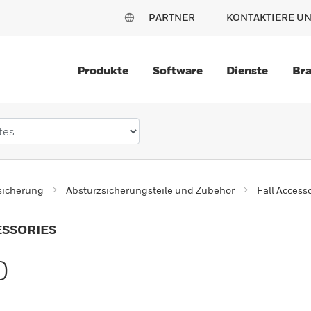
PARTNER
KONTAKTIERE U
Produkte
Software
Dienste
Br
sicherung
Absturzsicherungsteile und Zubehör
Fall Access
ESSORIES
0