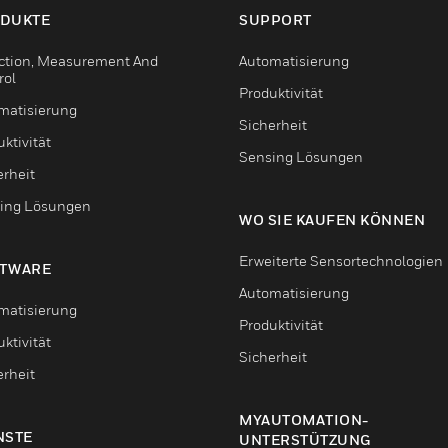
DUKTE
SUPPORT
ction, Measurement And
Automatisierung
rol
Produktivität
matisierung
Sicherheit
ktivität
Sensing Lösungen
erheit
ing Lösungen
WO SIE KAUFEN KÖNNEN
Erweiterte Sensortechnologien
TWARE
Automatisierung
matisierung
Produktivität
ktivität
Sicherheit
erheit
MYAUTOMATION-
NSTE
UNTERSTÜTZUNG