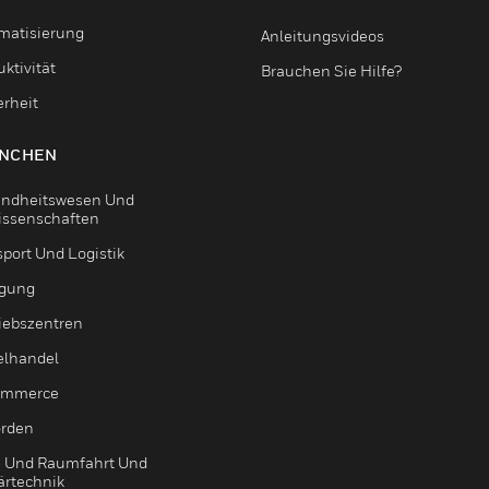
matisierung
Anleitungsvideos
ktivität
Brauchen Sie Hilfe?
erheit
NCHEN
ndheitswesen Und
issenschaften
sport Und Logistik
igung
riebszentren
elhandel
ommerce
rden
- Und Raumfahrt Und
ärtechnik