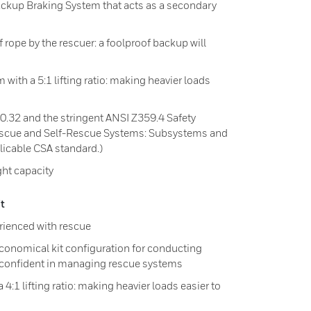
ackup Braking System that acts as a secondary
f rope by the rescuer: a foolproof backup will
 with a 5:1 lifting ratio: making heavier loads
.32 and the stringent ANSI Z359.4 Safety
escue and Self-Rescue Systems: Subsystems and
licable CSA standard.)
ht capacity
t
rienced with rescue
economical kit configuration for conducting
 confident in managing rescue systems
 4:1 lifting ratio: making heavier loads easier to