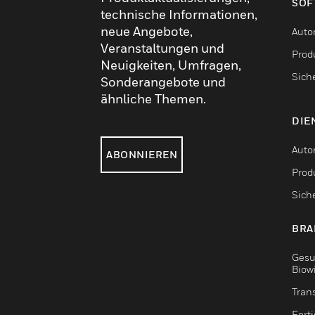
SOF
technische Informationen,
neue Angebote,
Auto
Veranstaltungen und
Produ
Neuigkeiten, Umfragen,
Sich
Sonderangebote und
ähnliche Themen.
DIE
Auto
ABONNIEREN
Produ
Sich
BRA
Gesu
Biow
Tran
Fert