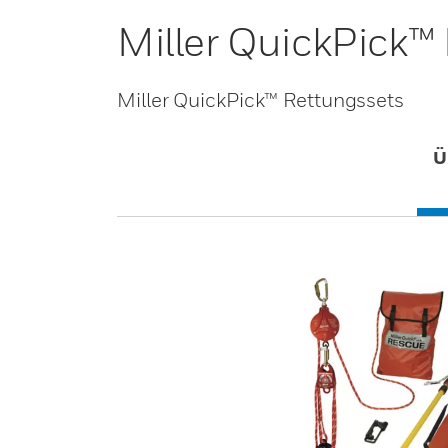
Miller QuickPick™
Miller QuickPick™ Rettungssets
Ü