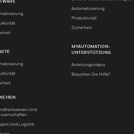
TWARE
Automatisierung
matisierung
Produktivität
ktivität
Sicherheit
erheit
MYAUTOMATION-
NSTE
UNTERSTÜTZUNG
matisierung
Anleitungsvideos
ktivität
Brauchen Sie Hilfe?
erheit
NCHEN
ndheitswesen Und
issenschaften
sport Und Logistik
igung