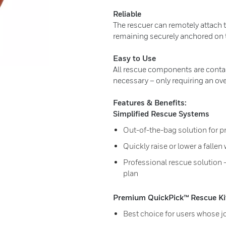
Reliable
The rescuer can remotely attach 
remaining securely anchored on 
Easy to Use
All rescue components are contai
necessary – only requiring an o
Features & Benefits:
Simplified Rescue Systems
Out-of-the-bag solution for 
Quickly raise or lower a falle
Professional rescue solution 
plan
Premium QuickPick™ Rescue Ki
Best choice for users whose j