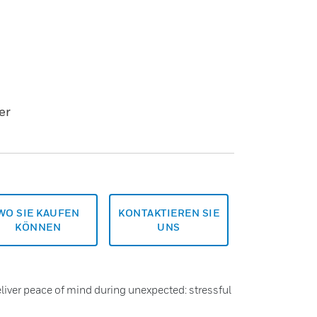
er
WO SIE KAUFEN
KONTAKTIEREN SIE
KÖNNEN
UNS
liver peace of mind during unexpected: stressful