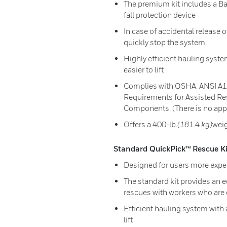
The premium kit includes a B
fall protection device
In case of accidental release o
quickly stop the system
Highly efficient hauling system
easier to lift
Complies with OSHA: ANSI A10
Requirements for Assisted R
Components. (There is no app
Offers a 400-lb.
(181.4 kg)
weig
Standard QuickPick™ Rescue Ki
Designed for users more expe
The standard kit provides an 
rescues with workers who are
Efficient hauling system with a
lift