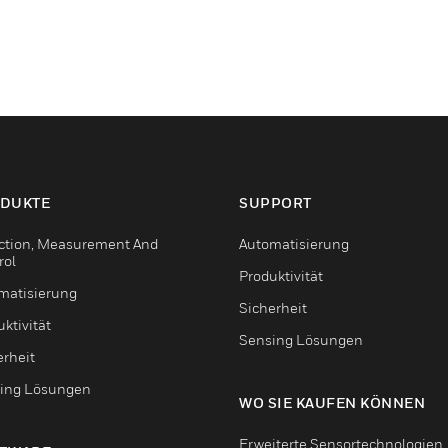
DUKTE
SUPPORT
ction, Measurement And
Automatisierung
rol
Produktivität
matisierung
Sicherheit
ktivität
Sensing Lösungen
erheit
ing Lösungen
WO SIE KAUFEN KÖNNEN
Erweiterte Sensortechnologien