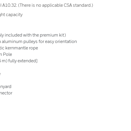
A10.32. (There is no applicable CSA standard.)
ht capacity
y included with the premium kit)
 aluminum pulleys for easy orientation
tic kernmantle rope
n Pole
6 m) fully extended]
e
anyard
nector