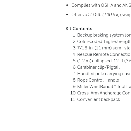
Complies with OSHA and ANSI 
Offers a 310-lb.
(140.6 kg)
weig
Kit Contents
Backup braking system (onl
Color-coded: high-strength
7/16-in. (11 mm) semi-sta
Rescue Remote Connectio
(1.2 m) collapsed: 12-ft (3.
Carabiner clip/Pigtail
Handled pole carrying cas
Rope Control Handle
Miller WristBandit™ Tool L
Cross-Arm Anchorage Con
Convenient backpack