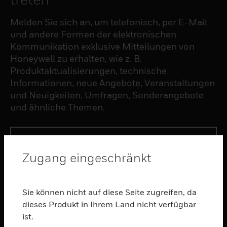
Melden Sie sich an, um telefonisch, per E-Mail
und andere Formen der elektronischen
Kommunikation exklusive Mitteilungen von
Honeywell zu erhalten, wie z. B.
Produktaktualisierungen, technische
Informationen, neue Angebote, Veranstaltungen
und Neuigkeiten, Umfragen, Sonderangebote
und ähnliche Themen.
ABONNIEREN
Zugang eingeschränkt
PRODUKTE
toggle view
Sie können nicht auf diese Seite zugreifen, da
SOFTWARE
dieses Produkt in Ihrem Land nicht verfügbar
ist.
toggle view
DIENSTE