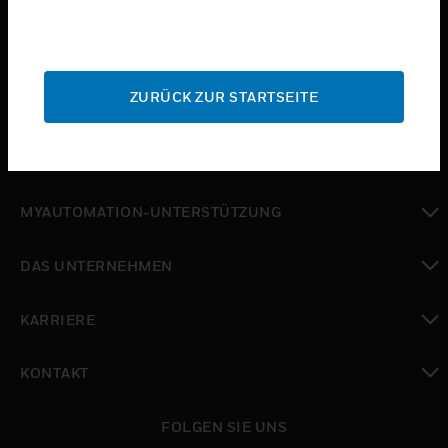
toggle view
BRANCHEN
toggle view
ZURÜCK ZUR STARTSEITE
SUPPORT
toggle view
WO SIE KAUFEN KÖNNEN
toggle view
MYAUTOMATION-UNTERSTÜTZUNG
toggle view
DAS UNTERNEHMEN
toggle view
KARRIERE
toggle view
KONTAKT
toggle view
FOLGEN SIE UNS